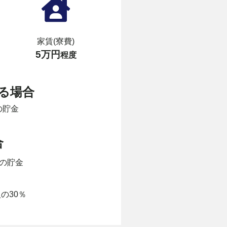
家賃(寮費)
5万円
程度
る場合
の貯金
合
の貯金
の30％