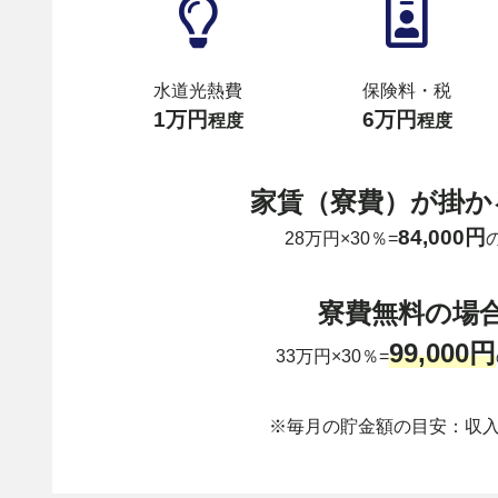
水道光熱費
保険料・税
1万円
6万円
程度
程度
家賃（寮費）が掛か
84,000円
28万円×30％=
寮費無料の場
99,000円
33万円×30％=
※毎月の貯金額の目安：収入