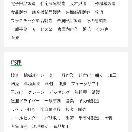
電子部品製造
住宅関連製造
人材派遣
工作機械製造
食品製造
航空機部品製造
建機部品製造
物流
プラスチック製品製造
金属部品製造
その他製造
一般事務
サービス業
倉庫内作業
通信
その他
医療
職種
検査
機械オペレーター
軽作業
組付け・組立
加工
物流
各種溶接
梱包
運搬
フォークリフト
玉かけ
クレーン
ピッキング
熱処理
縫製
送迎ドライバー
一般事務
営業
その他製造
リベット打ち
半自動溶接
接客・販売
コールセンター
バリ取り
出荷
半導体製造
塗装
客室清掃
調理補助
食品加工