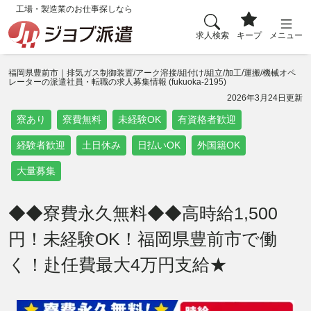
工場・製造業のお仕事探しなら
求人検索
キープ
メニュー
福岡県豊前市｜排気ガス制御装置/アーク溶接/組付け/組立/加工/運搬/機械オペ
レーターの派遣社員・転職の求人募集情報 (fukuoka-2195)
2026年3月24日更新
寮あり
寮費無料
未経験OK
有資格者歓迎
経験者歓迎
土日休み
日払いOK
外国籍OK
大量募集
◆◆寮費永久無料◆◆高時給1,500
円！未経験OK！福岡県豊前市で働
く！赴任費最大4万円支給★