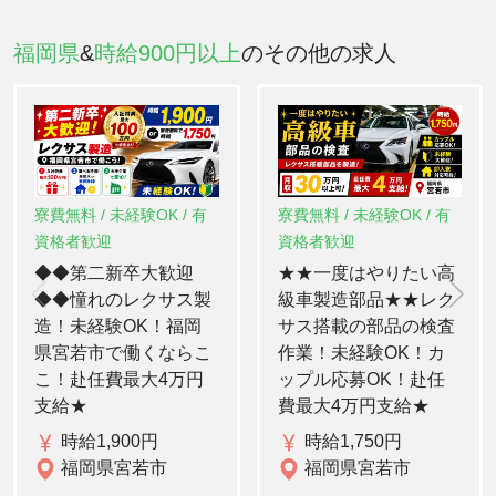
福岡県
&
時給900円以上
のその他の求人
寮費無料 / 未経験OK / 有
寮費無料 / 未経験OK / 有
資格者歓迎
資格者歓迎
◆◆第二新卒大歓迎
★★一度はやりたい高
◆◆憧れのレクサス製
級車製造部品★★レク
造！未経験OK！福岡
サス搭載の部品の検査
県宮若市で働くならこ
作業！未経験OK！カ
こ！赴任費最大4万円
ップル応募OK！赴任
支給★
費最大4万円支給★
時給1,900円
時給1,750円
福岡県宮若市
福岡県宮若市