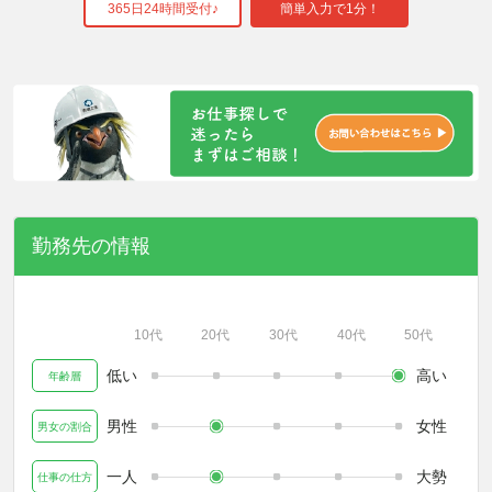
365日24時間受付♪
簡単入力で1分！
勤務先の情報
10代
20代
30代
40代
50代
低い
高い
年齢層
男性
女性
男女の割合
一人
大勢
仕事の仕方