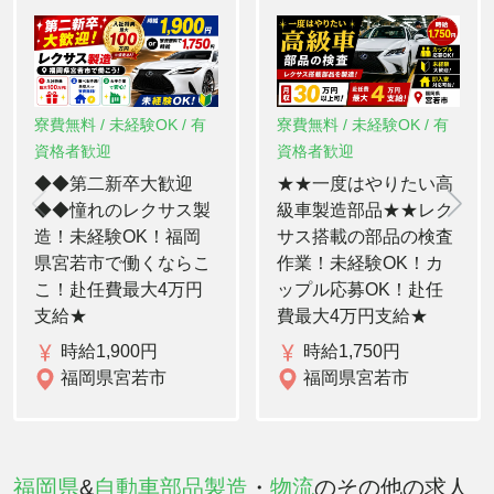
寮費無料 / 未経験OK / 有
寮費無料 / 未経験OK / 有
資格者歓迎
資格者歓迎
◆◆第二新卒大歓迎
★★一度はやりたい高
◆◆憧れのレクサス製
級車製造部品★★レク
造！未経験OK！福岡
サス搭載の部品の検査
県宮若市で働くならこ
作業！未経験OK！カ
こ！赴任費最大4万円
ップル応募OK！赴任
支給★
費最大4万円支給★
時給1,900円
時給1,750円
福岡県宮若市
福岡県宮若市
福岡県
&
自動車部品製造
・
物流
のその他の求人