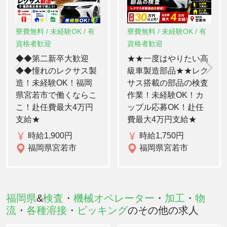
寮費無料 / 未経験OK / 有
寮費無料 / 未経験OK / 有
資格者歓迎
資格者歓迎
◆◆第二新卒大歓迎
★★一度はやりたい高
◆◆憧れのレクサス製
級車製造部品★★レク
造！未経験OK！福岡
サス搭載の部品の検査
県宮若市で働くならこ
作業！未経験OK！カ
こ！赴任費最大4万円
ップル応募OK！赴任
支給★
費最大4万円支給★
時給1,900円
時給1,750円
福岡県宮若市
福岡県宮若市
福岡県
&
検査
・
機械オペレーター
・
加工
・
物
流
・
各種溶接
・
ピッキング
のその他の求人