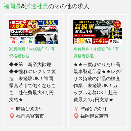
福岡県
&
派遣社員
のその他の求人
寮費無料 / 未経験OK / 有
寮費無料 / 未経験OK / 有
資格者歓迎
資格者歓迎
◆◆第二新卒大歓迎
★★一度はやりたい高
◆◆憧れのレクサス製
級車製造部品★★レク
造！未経験OK！福岡
サス搭載の部品の検査
県宮若市で働くならこ
作業！未経験OK！カ
こ！赴任費最大4万円
ップル応募OK！赴任
支給★
費最大4万円支給★
時給1,900円
時給1,750円
福岡県宮若市
福岡県宮若市