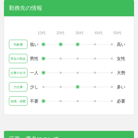
勤務先の情報
10代
20代
30代
40代
50代
低い
高い
年齢層
男性
女性
男女の割合
一人
大勢
仕事の仕方
少し
多い
力仕事
不要
必要
知識・経験