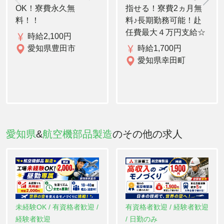
OK！寮費永久無
指せる！寮費2ヵ月無
料！！
料♪長期勤務可能！赴
任費最大４万円支給☆
時給2,100円
愛知県豊田市
時給1,700円
愛知県幸田町
愛知県
&
航空機部品製造
のその他の求人
未経験OK / 有資格者歓迎 /
有資格者歓迎 / 経験者歓迎
経験者歓迎
/ 日勤のみ