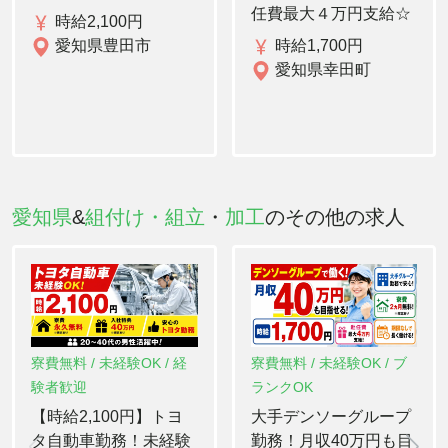
任費最大４万円支給☆
時給2,100円
愛知県豊田市
時給1,700円
愛知県幸田町
愛知県
&
組付け・組立
・
加工
のその他の求人
寮費無料 / 未経験OK / 経
寮費無料 / 未経験OK / ブ
験者歓迎
ランクOK
【時給2,100円】トヨ
大手デンソーグループ
タ自動車勤務！未経験
勤務！月収40万円も目