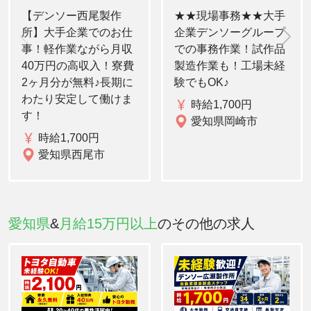
【デンソー西尾製作
★★現場事務★★大手
所】大手企業でのお仕
企業デンソーグループ
事！軽作業ながら月収
での事務作業！試作品
40万円の高収入！寮費
製造作業も！工場未経
2ヶ月分が無料♪長期に
験でもOK♪
わたり安定して働けま
時給1,700円
す！
愛知県岡崎市
時給1,700円
愛知県西尾市
愛知県
&
月給15万円以上
のその他の求人