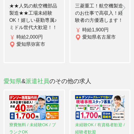
★★人気の航空機部品
三菱重工！航空機製造
製造★★工場未経験
のお仕事で高収入！経
OK！嬉しい昼勤専属♪
験者の方優遇します！
ミドル世代大歓迎！！
時給1,900円
時給2,000円
愛知県名古屋市
愛知県弥富市
愛知県
&
派遣社員
のその他の求人
寮費無料 / 未経験OK / ブ
未経験OK / 有資格者歓迎 /
ランクOK
経験者歓迎