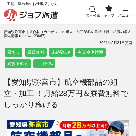
工場・製造業のお仕事探しなら
求人検索
キープ
メニュー
愛知県弥富市｜複合材（カーボン）の組立・加工業務の派遣社員・転職の求人
募集情報 (honsya-28667)
2026年5月21日更新
寮あり
寮費無料
未経験OK
有資格者歓迎
経験者歓迎
土日休み
【愛知県弥富市】航空機部品の組
立・加工 ！月給28万円＆寮費無料で
しっかり稼げる