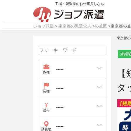
工場・製造業のお仕事探しなら
ジョブ派遣
>
東京都の派遣求人
>
杉並区
>
東京都杉並
東京都杉
未経
【
職種
タ
業種
給与
勤務地