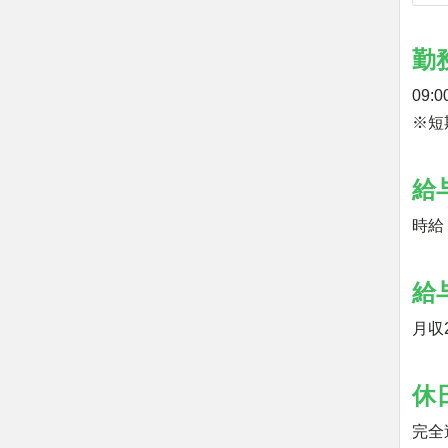
勤
09:
※短
給
時給 
給
月収
休
完全