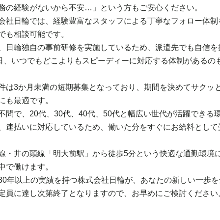
務の経験がないから不安…」という方もご安心ください。
会社日輪では、経験豊富なスタッフによる丁寧なフォロー体制
でも相談可能です。
、日輪独自の事前研修を実施しているため、派遣先でも自信を
5日、いつでもどこよりもスピーディーに対応する体制があるの
件は3か月未満の短期募集となっており、期間を決めてサクッ
にも最適です。
不問で、20代、30代、40代、50代と幅広い世代が活躍できる
、速払いに対応しているため、働いた分をすぐにお給料として
線・井の頭線「明大前駅」から徒歩5分という快適な通勤環境
中で働けます。
30年以上の実績を持つ株式会社日輪が、あなたの新しい一歩
定員に達し次第終了となりますので、お早めにご検討ください