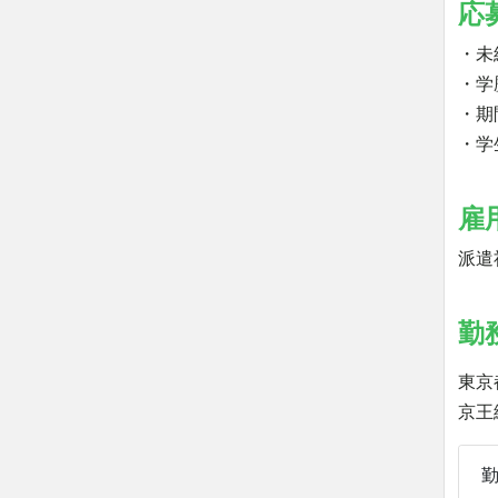
応
・未
・学
・期
・学
雇
派遣
勤
東京
京王