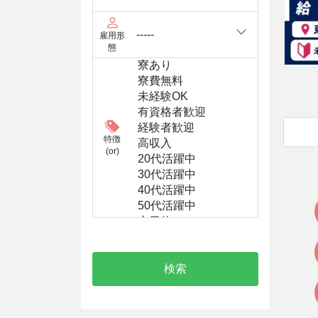
雇用形
態
特徴
(or)
検索