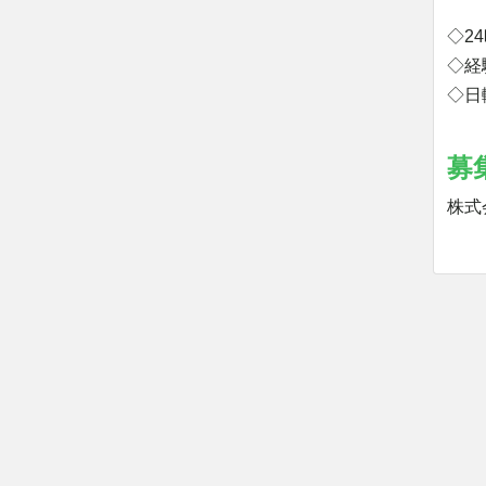
◇2
◇経
◇日
募
株式