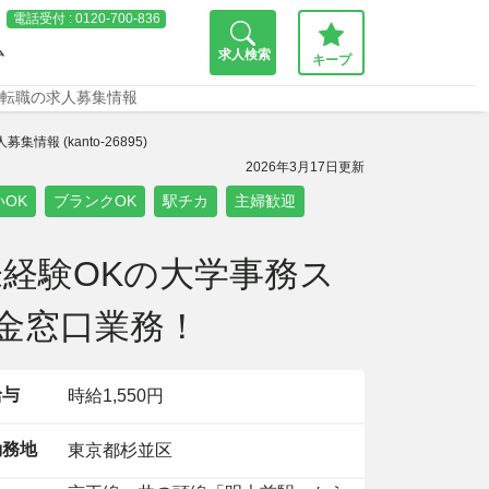
電話受付 :
0120-700-836
ム
求人検索
キープ
・転職の求人募集情報
 (kanto-26895)
2026年3月17日更新
いOK
ブランクOK
駅チカ
主婦歓迎
経験OKの大学事務ス
金窓口業務！
給与
時給1,550円
務地
東京都杉並区