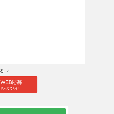
る
WEB応募
簡単入力で1分！