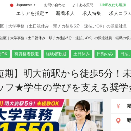
お問い合わせ
よくある質問
LINE友だち追加
Japanese
▼
エリアを指定
新着求人
求人特集
求人コラ
区｜大学事務（土日祝休み・駅チカ徒歩5分・速払いOK）の派遣社員
並区｜大学事務（土日祝休み・駅チカ徒歩5分・速払いOK）の派遣社員・転職の求人募集情報
験OK
有資格者歓迎
経験者歓迎
土日休み
日勤のみ
日払
短期】明大前駅から徒歩5分！未
ッフ★学生の学びを支える奨学
勤