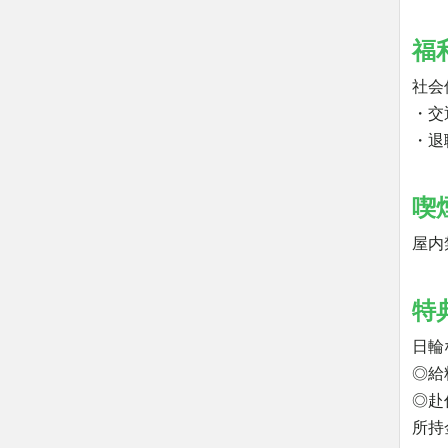
福
社会
・交
・退
喫
屋内
特
日輪
◎給
◎赴
所持