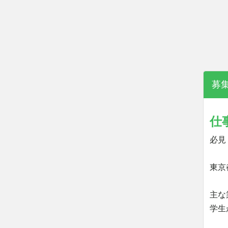
募
仕
必見
東京
主な
学生