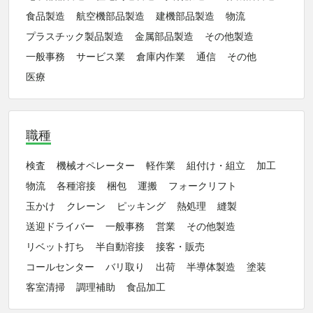
食品製造
航空機部品製造
建機部品製造
物流
プラスチック製品製造
金属部品製造
その他製造
一般事務
サービス業
倉庫内作業
通信
その他
医療
職種
検査
機械オペレーター
軽作業
組付け・組立
加工
物流
各種溶接
梱包
運搬
フォークリフト
玉かけ
クレーン
ピッキング
熱処理
縫製
送迎ドライバー
一般事務
営業
その他製造
リベット打ち
半自動溶接
接客・販売
コールセンター
バリ取り
出荷
半導体製造
塗装
客室清掃
調理補助
食品加工