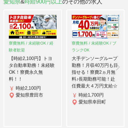
愛知県
&
時給900円以上
のその他の求人
寮費無料 / 未経験OK / 経
寮費無料 / 未経験OK / ブ
験者歓迎
ランクOK
【時給2,100円】トヨ
大手デンソーグループ
タ自動車勤務！未経験
勤務！月収40万円も目
OK！寮費永久無
指せる！寮費2ヵ月無
料！！
料♪長期勤務可能！赴
任費最大４万円支給☆
時給2,100円
愛知県豊田市
時給1,700円
愛知県幸田町