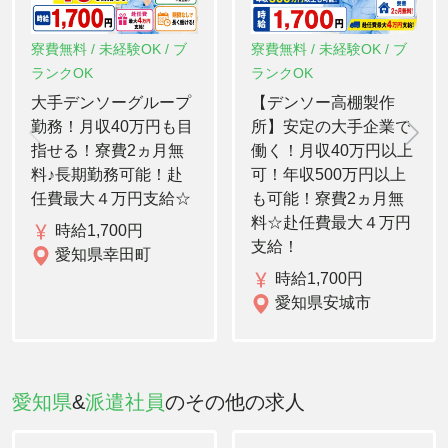
寮費無料 / 未経験OK / ブ
寮費無料 / 未経験OK / ブ
ランクOK
ランクOK
大手デンソーグループ
【デンソー高棚製作
勤務！月収40万円も目
所】安定の大手企業で
指せる！寮費2ヵ月無
働く！月収40万円以上
料♪長期勤務可能！赴
可！年収500万円以上
任費最大４万円支給☆
も可能！寮費2ヵ月無
料☆赴任費最大４万円
時給1,700円
支給！
愛知県幸田町
時給1,700円
愛知県安城市
愛知県
&
派遣社員
のその他の求人