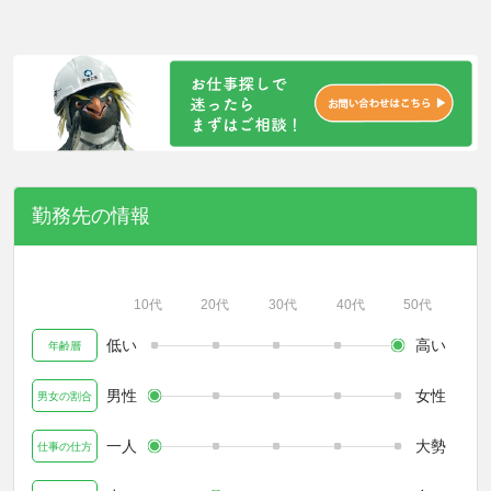
勤務先の情報
10代
20代
30代
40代
50代
低い
高い
年齢層
男性
女性
男女の割合
一人
大勢
仕事の仕方