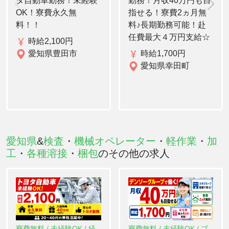
タ自動車勤務！未経験
勤務！月収40万円も目
OK！寮費永久無
指せる！寮費2ヵ月無
料！！
料♪長期勤務可能！赴
任費最大４万円支給☆
時給2,100円
愛知県豊田市
時給1,700円
愛知県幸田町
愛知県
&
検査
・
機械オペレーター
・
軽作業
・
加
工
・
各種溶接
・
梱包
のその他の求人
寮費無料 / 未経験OK / 経
寮費無料 / 未経験OK / ブ