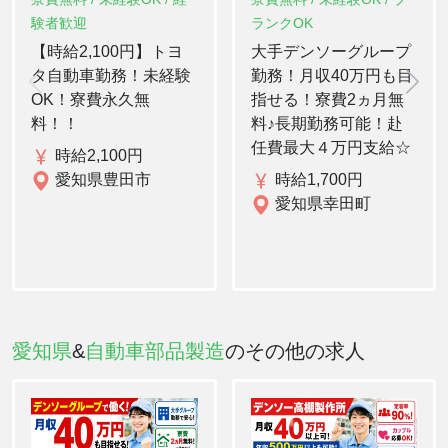
験者歓迎
ランクOK
【時給2,100円】トヨ
大手デンソーグループ
タ自動車勤務！未経験
勤務！月収40万円も目
OK！寮費永久無
指せる！寮費2ヵ月無
料！！
料♪長期勤務可能！赴
任費最大４万円支給☆
時給2,100円
愛知県豊田市
時給1,700円
愛知県幸田町
愛知県
&
自動車部品製造
のその他の求人