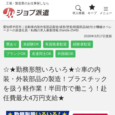
工場・製造業のお仕事探しなら
求人検索
キープ
メニュー
愛知県半田市｜自動車内装外装部品製造/成形/塗装/樹脂部品/組付け/機械オペレ
ーターの派遣社員・転職の求人募集情報 (handa-2549)
2026年3月17日更新
寮あり
未経験OK
有資格者歓迎
経験者歓迎
ブランクOK
友達同士OK
外国籍OK
☆★勤務形態いろいろ★☆車の内
装・外装部品の製造！プラスチック
を扱う軽作業！半田市で働こう！赴
任費最大4万円支給★