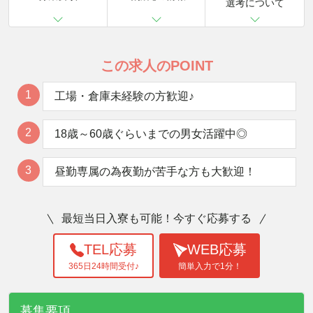
選考について
この求人のPOINT
1
工場・倉庫未経験の方歓迎♪
2
18歳～60歳ぐらいまでの男女活躍中◎
3
昼勤専属の為夜勤が苦手な方も大歓迎！
最短当日入寮も可能！今すぐ応募する
TEL応募
WEB応募
365日24時間受付♪
簡単入力で1分！
募集要項