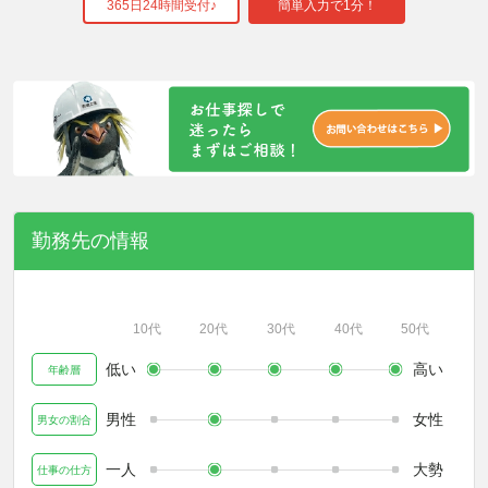
365日24時間受付♪
簡単入力で1分！
勤務先の情報
10代
20代
30代
40代
50代
低い
高い
年齢層
男性
女性
男女の割合
一人
大勢
仕事の仕方